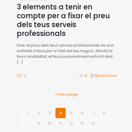
3 elements a tenir en
compte per a fixar el preu
dels teus serveis
professionals
Fixar el preu dels teus serveis professionals és una
activitat crítica per a l’èxit del teu negoci. Afecta la
teva rendibilitat, el teu posicionament enfront dels
[…]
0
0
Read more
Prev page
1
2
3
4
5
6
7
8
9
10
11
12
13
14