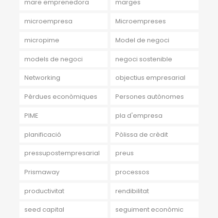
mare emprenedora
marges
microempresa
Microempreses
micropime
Model de negoci
models de negoci
negoci sostenible
Networking
objectius empresarial
Pèrdues econòmiques
Persones autònomes
PIME
pla d'empresa
planificació
Pòlissa de crèdit
pressupostempresarial
preus
Prismaway
processos
productivitat
rendibilitat
seed capital
seguiment econòmic