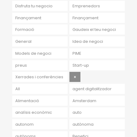
Disfruta tu negocio
Emprenedors
Finançament
Finançament
Formació
Gaudeix el teu negoci
General
Idea de negoci
Models de negoci
PIME
preus
Start-up
Xerrades i conferències
All
agent digitalitzador
Alimentació
Amsterdam
analìsis econòmic
auto
autonom
autònoma
autònoms
Benefici