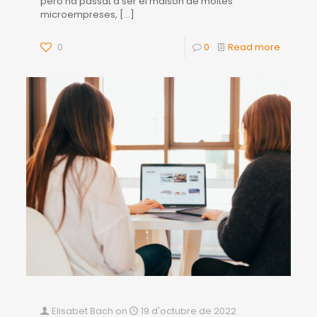
però ha passat a ser el malson de moltes
microempreses,
[…]
0
0
Read more
Elisabet Bach
on
19 d'octubre de 2022