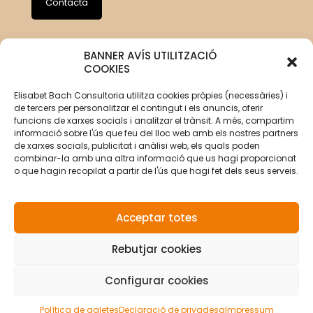
Contacta
BANNER AVÍS UTILITZACIÓ
COOKIES
Elisabet Bach Consultoria utilitza cookies pròpies (necessàries) i
de tercers per personalitzar el contingut i els anuncis, oferir
funcions de xarxes socials i analitzar el trànsit. A més, compartim
informació sobre l'ús que feu del lloc web amb els nostres partners
de xarxes socials, publicitat i anàlisi web, els quals poden
combinar-la amb una altra informació que us hagi proporcionat
o que hagin recopilat a partir de l'ús que hagi fet dels seus serveis.
Acceptar totes
Rebutjar cookies
© Copyright 2026 Elisabet Bach Oller por
VirtualDomus
|
Avís legal
|
Política de privacitat
|
Política de cookies
Configurar cookies
Política de galetes
Declaració de privadesa
Impressum