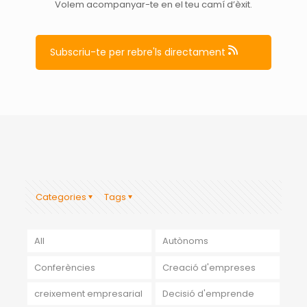
Volem acompanyar-te en el teu camí d’èxit.
Subscriu-te per rebre'ls directament
Categories
Tags
All
Autònoms
Conferències
Creació d'empreses
creixement empresarial
Decisió d'emprende