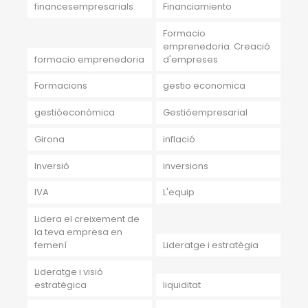
financesempresarials
Financiamiento
Formacio
emprenedoria. Creació
formacio emprenedoria
d'empreses
Formacions
gestio economica
gestióeconòmica
Gestióempresarial
Girona
inflació
Inversió
inversions
IVA
L'equip
Lidera el creixement de
la teva empresa en
femení
Lideratge i estratègia
Lideratge i visió
estratègica
liquiditat