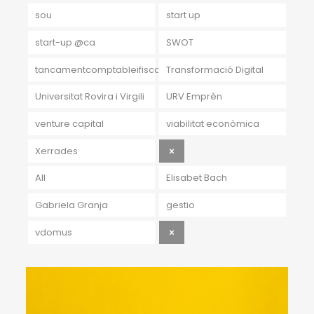
sou
start up
start-up @ca
SWOT
tancamentcomptableifiscal
Transformació Digital
Universitat Rovira i Virgili
URV Emprèn
venture capital
viabilitat econòmica
Xerrades
All
Elisabet Bach
Gabriela Granja
gestio
vdomus