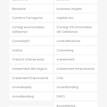
Benestar
business angels
Cambra Tarragona
capital risc
col.legi economistes
Col·legi d'Economistes
catalunya
de Catalunya
Consolida't
controlfinancer
costos
Coworking
Creació d'empreses
creixement
creixement del negoci
creixement empresarial
Creiximent Empresarial
Crisi
crowdequity
crowdfunding
crowdlending
DAFO
ecosistema