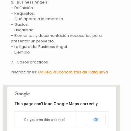
6.- Business Angels
– Definición.
– Requisitos.
– Qué aporta a la empresa.
– Gastos.
– Fiscalidad.
– Elementos y documentación necesarios para
presentar un proyecto.
– La figura del Business Angel.
– Ejemplo.
7.- Casos prácticos
Inscripciones:
Col·legi d’Economistes de Catalunya
This page can't load Google Maps correctly.
Col·legi d'Economistes de
Catalunya
OK
Do you own this website?
Plaça Gal·la Placídia, 32 - Barcelona
Esdeveniments