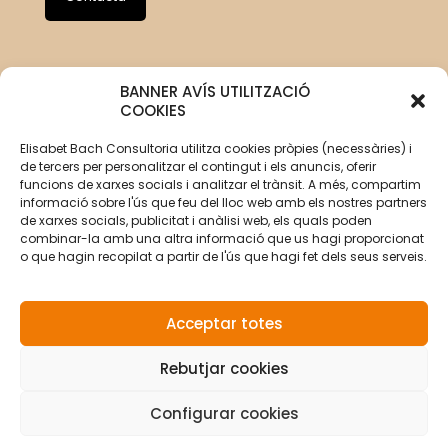
BANNER AVÍS UTILITZACIÓ
COOKIES
Elisabet Bach Consultoria utilitza cookies pròpies (necessàries) i
de tercers per personalitzar el contingut i els anuncis, oferir
funcions de xarxes socials i analitzar el trànsit. A més, compartim
informació sobre l'ús que feu del lloc web amb els nostres partners
de xarxes socials, publicitat i anàlisi web, els quals poden
combinar-la amb una altra informació que us hagi proporcionat
o que hagin recopilat a partir de l'ús que hagi fet dels seus serveis.
Acceptar totes
Rebutjar cookies
© Copyright 2026 Elisabet Bach Oller por
VirtualDomus
|
Aviso legal
|
Política de privacidad
|
Política de
privacidad redes sociales
|
Política de cookies
Configurar cookies