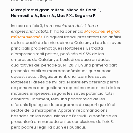
Micropime: el gran múscul silenciós. Bach E.,
Hermosilla A., Ibarz A., Mas F.X., Segarra P.
Inclosa en l’eix 3,
La musculatura del sistema
empresarial català
, hi ha la ponència
Micropime: el gran
múscul silenciós
. En aquest treball presentem una anàlisi
de la situació de la micropime a Catalunya i de les seves
principals problemàtiques i fortaleses. Es tracta
d’empreses molt petites, però són el 95% de les
empreses de Catalunya. L’estudi es basa en dades
qualitatives del periode 2014-2017. En una primera part,
presenta les xifres macroeconòmiques que suposa
aquest sector. Seguidament, analitzem les seves
fortaleses i àrees de millora. N’extreiem diferents perfils
de persones que gestionen aquestes empreses i de les
mateixes empreses, segons les seves potencialitats i
debilitats. Finalment, fem una panoràmica de les
diferents tipologies de programes de suport que té el
sector de la micropime. Aportem recomanacions
basades en les conclusions de l’estudi. La ponència es
presentarà emmarcada en les conclusions de l’eix 3,
però podreu llegir-la quan es publiqui.