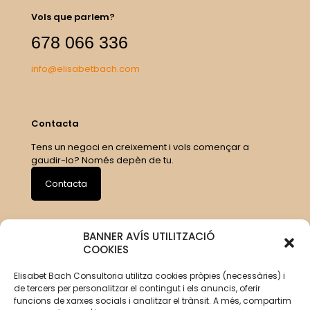
Vols que parlem?
678 066 336
info@elisabetbach.com
Contacta
Tens un negoci en creixement i vols començar a
gaudir-lo? Només depèn de tu.
Contacta
BANNER AVÍS UTILITZACIÓ
COOKIES
Elisabet Bach Consultoria utilitza cookies pròpies (necessàries) i
de tercers per personalitzar el contingut i els anuncis, oferir
funcions de xarxes socials i analitzar el trànsit. A més, compartim