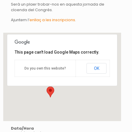
Serà un plaer trobar-nos en aquesta jornada de
cloenda del Congrés.
Ajuntem l’
enllaç a les inscripcions
.
This page can't load Google Maps correctly.
Auditori Axa
OK
Do you own this website?
Diagonal, 547 - Barcelona
Esdeveniments
Data/Hora