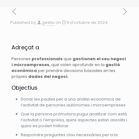
Published by
gestio
on
9 d'octubre de 2024
Adreçat a
Persones
professionals
que
gestionen el seu negoci
i microempreses
, que volen aprofundir en la
gestió
econòmica
per prendre decisions basades en les
pròpies
dades del negoci.
Objectius
Donar les pautes per a una anàlisi econòmica de
l’activitat de persones autònomes i microempreses.
Que la persona promotora pugui analitzar com està
l’activitat o l’empresa, quins aspectes estan assolits i
quins es poden millorar.
Respondre preguntes clau necessàries per a la