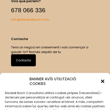
Vols que parlem?
678 066 336
info@elisabetbach.com
Contacta
Tens un negoci en creixement i vols començar a
gaudir-lo? Només depèn de tu.
Contacta
BANNER AVÍS UTILITZACIÓ
COOKIES
Elisabet Bach Consultoria utilitza cookies pròpies (necessàries) i
de tercers per personalitzar el contingut i els anuncis, oferir
funcions de xarxes socials i analitzar el trànsit. A més, compartim
informació sobre l'ús que feu del lloc web amb els nostres partners