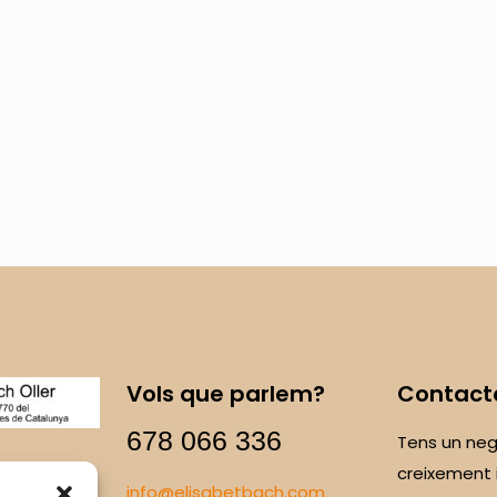
Vols que parlem?
Contact
678 066 336
Tens un neg
creixement 
info@elisabetbach.com