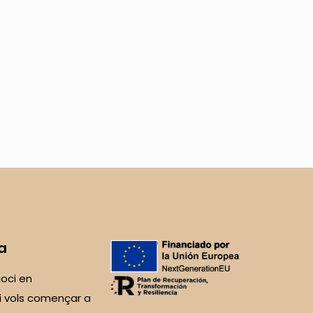
a
oci en
i vols començar a