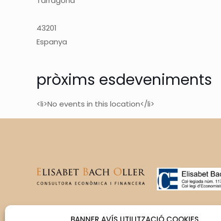
Tarragona
43201
Espanya
pròxims esdeveniments
<li>No events in this location</li>
T’acompanyem en la gestió
BANNER AVÍS UTILITZACIÓ COOKIES