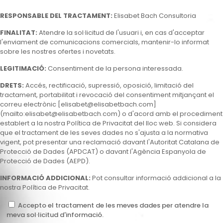
RESPONSABLE DEL TRACTAMENT:
Elisabet Bach Consultoria
FINALITAT:
Atendre la sol·licitud de l'usuari i, en cas d'acceptar
l'enviament de comunicacions comercials, mantenir-lo informat
sobre les nostres ofertes i novetats.
LEGITIMACIÓ:
Consentiment de la persona interessada.
DRETS:
Accés, rectificació, supressió, oposició, limitació del
tractament, portabilitat i revocació del consentiment mitjançant el
correu electrònic [
elisabet@elisabetbach.com
]
(mailto:
elisabet@elisabetbach.com
) o d'acord amb el procediment
establert a la nostra Política de Privacitat del lloc web. Si considera
que el tractament de les seves dades no s'ajusta a la normativa
vigent, pot presentar una reclamació davant l'Autoritat Catalana de
Protecció de Dades (APDCAT) o davant l'Agència Espanyola de
Protecció de Dades (AEPD).
INFORMACIÓ ADDICIONAL:
Pot consultar informació addicional a la
nostra Política de Privacitat.
Accepto el tractament de les meves dades per atendre la
meva sol·licitud d'informació.