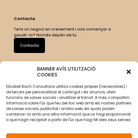
Contacta
Tens un negoci en creixement i vols començar a
gaudir-lo? Només depèn de tu.
Contacta
BANNER AVÍS UTILITZACIÓ
COOKIES
Elisabet Bach Consultoria utilitza cookies pròpies (necessàries) i
de tercers per personalitzar el contingut i els anuncis, oferir
funcions de xarxes socials i analitzar el trànsit. A més, compartim
informació sobre l'ús que feu del lloc web amb els nostres partners
de xarxes socials, publicitat i anàlisi web, els quals poden
combinar-la amb una altra informació que us hagi proporcionat
o que hagin recopilat a partir de l'ús que hagi fet dels seus serveis.