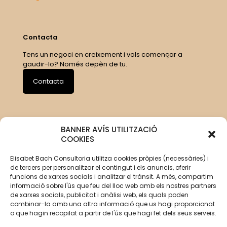
Contacta
Tens un negoci en creixement i vols començar a
gaudir-lo? Només depèn de tu.
Contacta
BANNER AVÍS UTILITZACIÓ
COOKIES
Elisabet Bach Consultoria utilitza cookies pròpies (necessàries) i
de tercers per personalitzar el contingut i els anuncis, oferir
funcions de xarxes socials i analitzar el trànsit. A més, compartim
informació sobre l'ús que feu del lloc web amb els nostres partners
de xarxes socials, publicitat i anàlisi web, els quals poden
combinar-la amb una altra informació que us hagi proporcionat
o que hagin recopilat a partir de l'ús que hagi fet dels seus serveis.