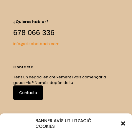
¿Quieres hablar?
678 066 336
info@elisabetbach.com
Contacta
Tens un negoci en creixement i vols començar a
gaudir-lo? Només depèn de tu.
Contacta
BANNER AVÍS UTILITZACIÓ
COOKIES