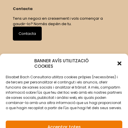
Contacta
Tens un negoci en creixement i vols començar a
gaudir-lo? Només depèn de tu.
Contacta
BANNER AVÍS UTILITZACIÓ
COOKIES
Elisabet Bach Consultoria utilitza cookies pròpies (necessàries) i
de tercers per personalitzar el contingut i els anuncis, oferir
funcions de xarxes socials i analitzar el trànsit. A més, compartim
informació sobre l'ús que feu del lloc web amb els nostres partners
de xarxes socials, publicitat i anàlisi web, els quals poden
combinar-la amb una altra informació que us hagi proporcionat
o que hagin recopilat a partir de l'ús que hagi fet dels seus serveis.
Acceptar totes