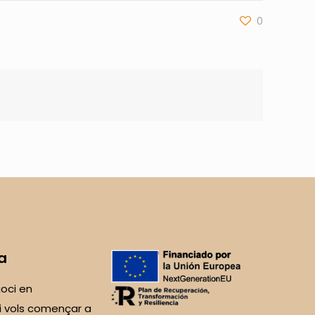
0
a
oci en
i vols començar a