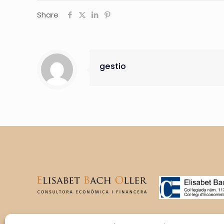
Share
gestio
T’acompanyem en la gestió