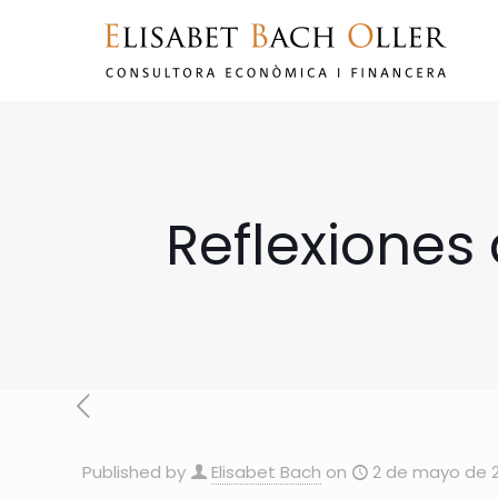
Reflexione
Published by
Elisabet Bach
on
2 de mayo de 