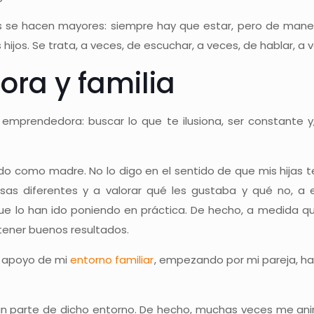
s se hacen mayores: siempre hay que estar, pero de manera
 hijos. Se trata, a veces, de escuchar, a veces, de hablar, 
ra y familia
emprendedora: buscar lo que te ilusiona, ser constante y
ido como madre. No lo digo en el sentido de que mis hijas
s diferentes y a valorar qué les gustaba y qué no, a e
o que lo han ido poniendo en práctica. De hecho, a medida 
tener buenos resultados.
El apoyo de mi
entorno familiar
, empezando por mi pareja, h
man parte de dicho entorno. De hecho, muchas veces me an