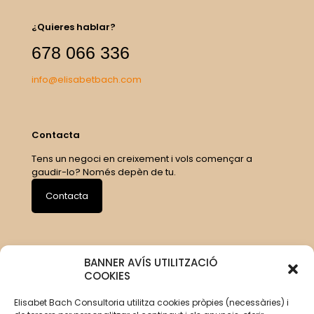
¿Quieres hablar?
678 066 336
info@elisabetbach.com
Contacta
Tens un negoci en creixement i vols començar a
gaudir-lo? Només depèn de tu.
Contacta
BANNER AVÍS UTILITZACIÓ
COOKIES
Elisabet Bach Consultoria utilitza cookies pròpies (necessàries) i