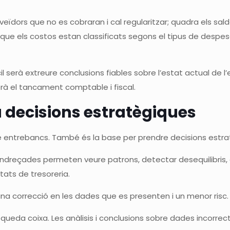
oveïdors que no es cobraran i cal regularitzar; quadra els sa
 que els costos estan classificats segons el tipus de despes
serà extreure conclusions fiables sobre l’estat actual de l’
 serà el tancament comptable i fiscal.
a decisions estratègiques
 entrebancs. També és la base per prendre decisions estrat
endreçades permeten veure patrons, detectar desequilibris, 
tats de tresoreria.
, una correcció en les dades que es presenten i un menor risc.
ó queda coixa. Les anàlisis i conclusions sobre dades incorre