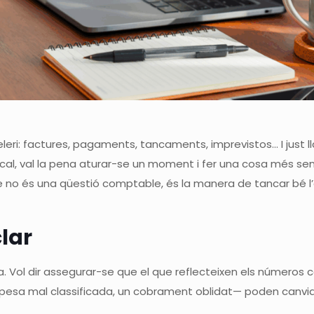
celeri: factures, pagaments, tancaments, imprevistos… I just 
l, val la pena aturar-se un moment i fer una cosa més senz
ue no és una qüestió comptable, és la manera de tancar bé l
clar
ida. Vol dir assegurar-se que el que reflecteixen els números
esa mal classificada, un cobrament oblidat— poden canviar