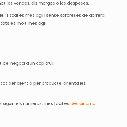
nat les vendes, els marges o les despeses.
 i fiscal és més àgil i sense sorpreses de darrera
etats és molt més àgil.
 del negoci d’un cop d’ull.
tot per client o per producte, orienta les
ars siguin els números, més fàcil és
decidir amb