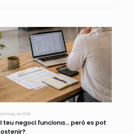
 de maig de 2026
El teu negoci funciona… però es pot
sostenir?