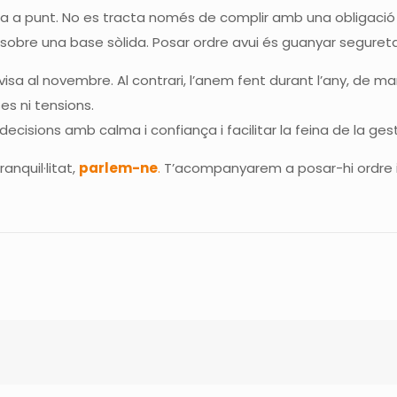
a a punt. No es tracta només de complir amb una obligació 
en sobre una base sòlida. Posar ordre avui és guanyar segure
isa al novembre. Al contrari, l’anem fent durant l’any, de 
es ni tensions.
cisions amb calma i confiança i facilitar la feina de la gest
anquil·litat,
parlem-ne
.
T’acompanyarem a posar-hi ordre i a