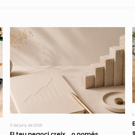
1
11 de juny de 2026
El teu negoci creix… o només