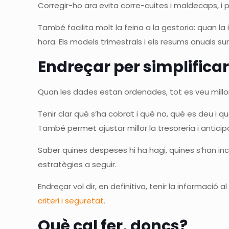
Corregir-ho ara evita corre-cuites i maldecaps, i
També facilita molt la feina a la gestoria: quan l
hora. Els models trimestrals i els resums anuals su
Endreçar per simplifica
Quan les dades estan ordenades, tot es veu millor
Tenir clar què s’ha cobrat i què no, què es deu i qu
També permet ajustar millor la tresoreria i anticip
Saber quines despeses hi ha hagi, quines s’han incr
estratègies a seguir.
Endreçar vol dir, en definitiva, tenir la informació 
criteri i seguretat.
Què cal fer, doncs?