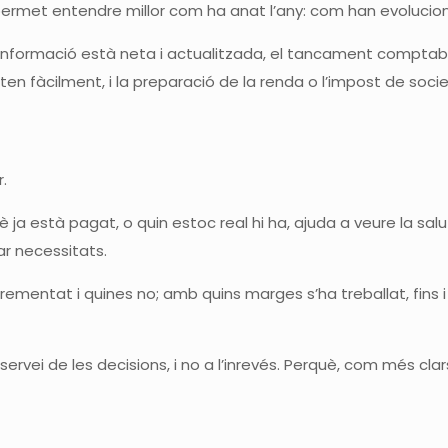
 permet entendre millor com ha anat l’any: com han evolucio
a informació està neta i actualitzada, el tancament comptable
rten fàcilment, i la preparació de la renda o l’impost de soci
r
.
è ja està pagat, o quin estoc real hi ha, ajuda a veure la salut
ar necessitats.
ementat i quines no; amb quins marges s’ha treballat, fins i 
al servei de les decisions, i no a l’inrevés. Perquè, com més cl