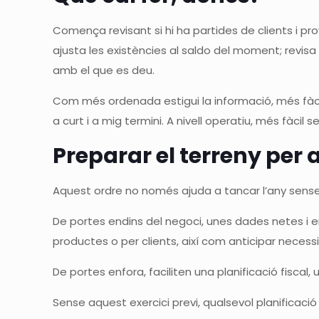
Comença revisant si hi ha partides de clients i pr
ajusta les existències al saldo del moment; revisa
amb el que es deu.
Com més ordenada estigui la informació, més fàcil 
a curt i a mig termini. A nivell operatiu, més fàcil
Preparar el terreny per 
Aquest ordre no només ajuda a tancar l’any sense
De portes endins del negoci, unes dades netes i 
productes o per clients, així com anticipar necessi
De portes enfora, faciliten una planificació fiscal
Sense aquest exercici previ, qualsevol planificaci