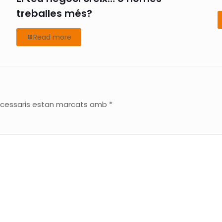
i
treballes més?
Read more
ecessaris estan marcats amb
*