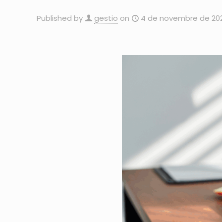
Published by
gestio
on
4 de novembre de 20