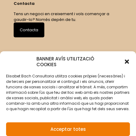
Contacta
Tens un negoci en creixement i vols començar a
gaudir-lo? Només depèn de tu.
Contacta
BANNER AVÍS UTILITZACIÓ
COOKIES
Elisabet Bach Consultoria utilitza cookies pròpies (necessàries) i
de tercers per personalitzar el contingut i els anuncis, oferir
funcions de xarxes socials i analitzar el trànsit. A més, compartim
informació sobre l'ús que feu del lloc web amb els nostres partners
de xarxes socials, publicitat i anàlisi web, els quals poden
combinar-la amb una altra informació que us hagi proporcionat
o que hagin recopilat a partir de l'ús que hagi fet dels seus serveis.
Acceptar totes