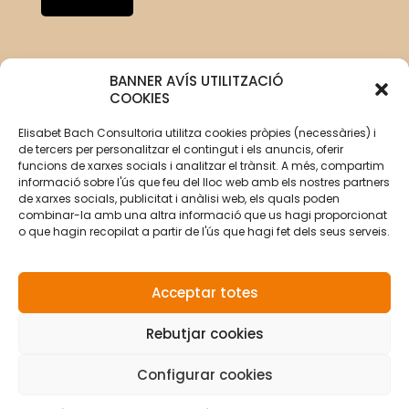
BANNER AVÍS UTILITZACIÓ
COOKIES
Elisabet Bach Consultoria utilitza cookies pròpies (necessàries) i
de tercers per personalitzar el contingut i els anuncis, oferir
funcions de xarxes socials i analitzar el trànsit. A més, compartim
informació sobre l'ús que feu del lloc web amb els nostres partners
de xarxes socials, publicitat i anàlisi web, els quals poden
combinar-la amb una altra informació que us hagi proporcionat
o que hagin recopilat a partir de l'ús que hagi fet dels seus serveis.
Acceptar totes
Rebutjar cookies
© Copyright 2026 Elisabet Bach Oller por
VirtualDomus
|
Aviso legal
|
Política de privacidad
|
Política de
privacidad redes sociales
|
Política de cookies
Configurar cookies