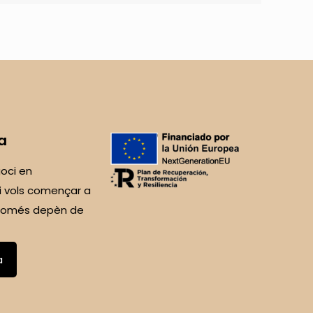
a
oci en
i vols començar a
 Només depèn de
a