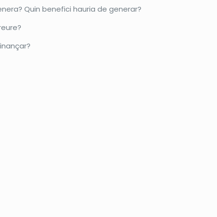
nera? Quin benefici hauria de generar?
reure?
inançar?