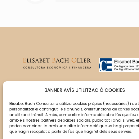
T’acompanyem en la gestió
BANNER AVÍS UTILITZACIÓ COOKIES
del creixement de la teva
empresa perquè aquesta
Elisabet Bach Consultoria utilitza cookies pròpies (necessàries) i de 
personalitzar el contingut i els anuncis, oferir funcions de xarxes soci
assoleixi els seus objectius.
analitzar el trànsit. A més, compartim informació sobre l'ús que feu 
amb els nostres partners de xarxes socials, publicitat i anàlisi web, e
poden combinar-la amb una altra informació que us hagi proporc
que hagin recopilat a partir de l'ús que hagi fet dels seus serveis.