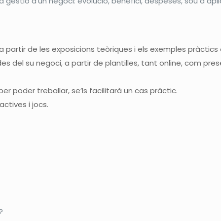
gestió d’un negoci: evolució, benefici, despeses, sou a aplic
a partir de les exposicions teòriques i els exemples pràct
des del su negoci, a partir de plantilles, tant online, com p
r poder treballar, se’ls facilitarà un cas pràctic.
actives i jocs.
?