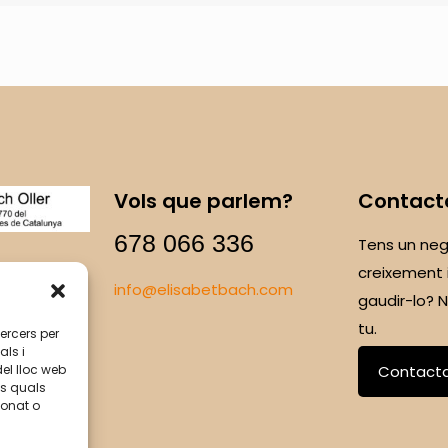
Vols que parlem?
Contact
678 066 336
Tens un neg
creixement 
info@elisabetbach.com
gaudir-lo?
tu.
tercers per
als i
del lloc web
Contact
ls quals
ionat o