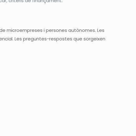
ar, criteris de finançament.
ics de microempreses i persones autònomes. Les
resencial. Les preguntes-respostes que sorgeixen