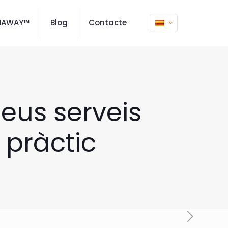
MAWAY™
Blog
Contacte
teus serveis
r pràctic