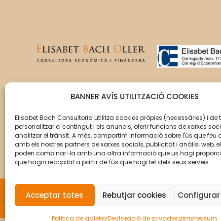
T’acompanyem en la gestió
BANNER AVÍS UTILITZACIÓ COOKIES
del creixement de la teva
empresa perquè aquesta
Elisabet Bach Consultoria utilitza cookies pròpies (necessàries) i de 
personalitzar el contingut i els anuncis, oferir funcions de xarxes soci
assoleixi els seus objectius.
analitzar el trànsit. A més, compartim informació sobre l'ús que feu 
amb els nostres partners de xarxes socials, publicitat i anàlisi web, e
poden combinar-la amb una altra informació que us hagi proporc
que hagin recopilat a partir de l'ús que hagi fet dels seus serveis.
Acceptar totes
Rebutjar cookies
Configurar
© Copyright 2026 Elisabet Bach Oller por
VirtualD
Política de galetes
Declaració de privadesa
Impressum