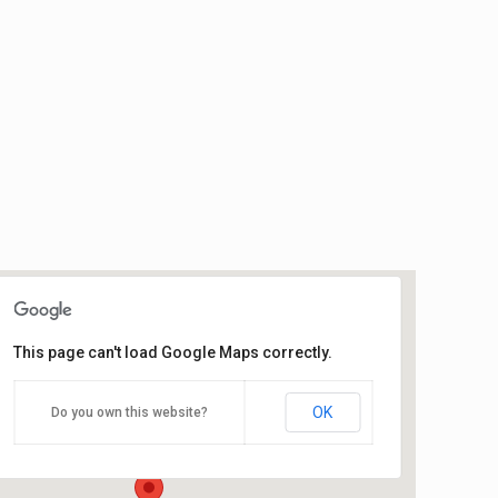
This page can't load Google Maps correctly.
CSETC
OK
Do you own this website?
Josep Vilaseca, 23 - Cardedeu
Esdeveniments