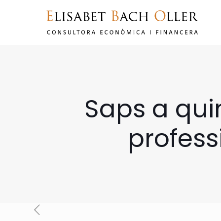
Saps a quin
professi