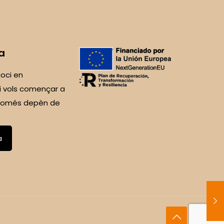
a
oci en
i vols començar a
 Només depèn de
a