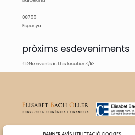
Barcelona
08755
Espanya
pròxims esdeveniments
<li>No events in this location</li>
T’acompanyem en la gestió
BANNER AVÍS UTILITZACIÓ COOKIES