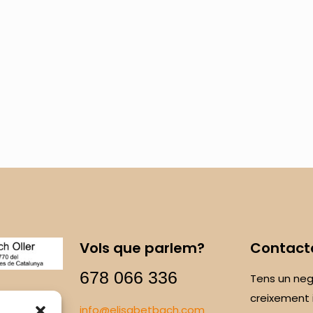
Vols que parlem?
Contact
678 066 336
Tens un neg
creixement 
info@elisabetbach.com