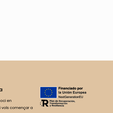
a
oci en
i vols començar a