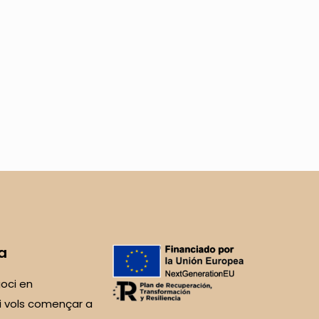
a
oci en
i vols començar a