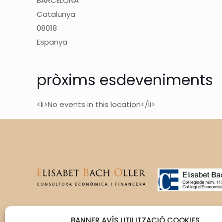
BARCELONA
Catalunya
08018
Espanya
pròxims esdeveniments
<li>No events in this location</li>
T’acompanyem en la gestió
BANNER AVÍS UTILITZACIÓ COOKIES