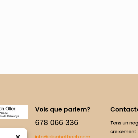
Vols que parlem?
Contact
678 066 336
Tens un neg
creixement 
info@elisabetbach.com