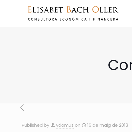
Con
Published by
vdomus
on
16 de maig de 2013