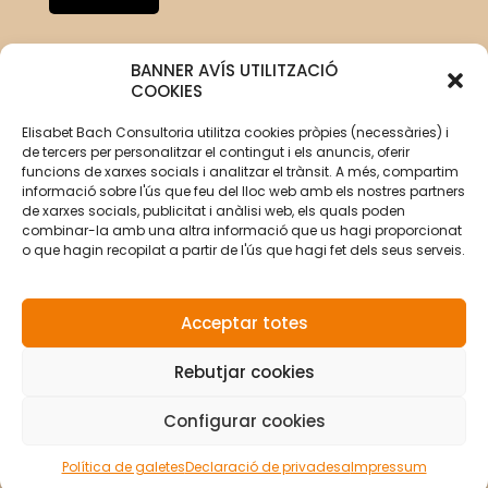
BANNER AVÍS UTILITZACIÓ
COOKIES
Elisabet Bach Consultoria utilitza cookies pròpies (necessàries) i
de tercers per personalitzar el contingut i els anuncis, oferir
funcions de xarxes socials i analitzar el trànsit. A més, compartim
informació sobre l'ús que feu del lloc web amb els nostres partners
de xarxes socials, publicitat i anàlisi web, els quals poden
combinar-la amb una altra informació que us hagi proporcionat
o que hagin recopilat a partir de l'ús que hagi fet dels seus serveis.
Acceptar totes
Rebutjar cookies
© Copyright 2026 Elisabet Bach Oller por
VirtualDomus
|
Avís legal
|
Política de privacitat
|
Política de cookies
Configurar cookies
Política de galetes
Declaració de privadesa
Impressum