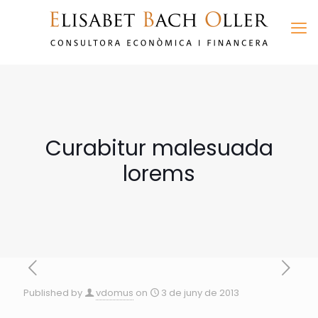
Curabitur malesuada
lorems
Published by
vdomus
on
3 de juny de 2013