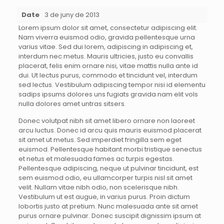
Date
3 de juny de 2013
Lorem ipsum dolor sit amet, consectetur adipiscing elit.
Nam viverra euismod odio, gravida pellentesque urna
varius vitae. Sed dui lorem, adipiscing in adipiscing et,
interdum nec metus. Mauris ultricies, justo eu convallis
placerat, felis enim ornare nisi, vitae mattis nulla ante id
dui. Ut lectus purus, commodo et tincidunt vel, interdum
sed lectus. Vestibulum adipiscing tempor nisi id elementu
sadips ipsums dolores uns fugiats gravida nam elit vols
nulla dolores amet untras sitsers.
Donec volutpat nibh sit amet libero ornare non laoreet
arcu luctus. Donec id arcu quis mauris euismod placerat
sit amet ut metus. Sed imperdiet fringilla sem eget
euismod. Pellentesque habitant morbi tristique senectus
et netus et malesuada fames ac turpis egestas.
Pellentesque adipiscing, neque ut pulvinar tincidunt, est
sem euismod odio, eu ullamcorper turpis nisl sit amet
velit. Nullam vitae nibh odio, non scelerisque nibh.
Vestibulum ut est augue, in varius purus. Proin dictum
lobortis justo at pretium. Nunc malesuada ante sit amet
purus ornare pulvinar. Donec suscipit dignissim ipsum at