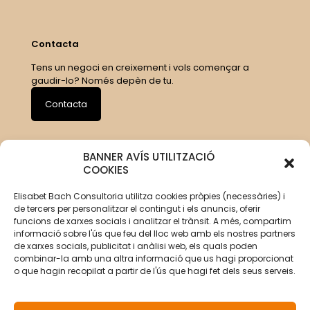
Contacta
Tens un negoci en creixement i vols començar a
gaudir-lo? Només depèn de tu.
Contacta
BANNER AVÍS UTILITZACIÓ
COOKIES
Elisabet Bach Consultoria utilitza cookies pròpies (necessàries) i
de tercers per personalitzar el contingut i els anuncis, oferir
funcions de xarxes socials i analitzar el trànsit. A més, compartim
informació sobre l'ús que feu del lloc web amb els nostres partners
de xarxes socials, publicitat i anàlisi web, els quals poden
combinar-la amb una altra informació que us hagi proporcionat
o que hagin recopilat a partir de l'ús que hagi fet dels seus serveis.