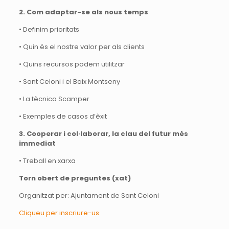
2. Com adaptar-se als nous temps
• Definim prioritats
• Quin és el nostre valor per als clients
• Quins recursos podem utilitzar
• Sant Celoni i el Baix Montseny
• La tècnica Scamper
• Exemples de casos d’èxit
3. Cooperar i col·laborar, la clau del futur més
immediat
• Treball en xarxa
Torn obert de preguntes (xat)
Organitzat per: Ajuntament de Sant Celoni
Cliqueu per inscriure-us