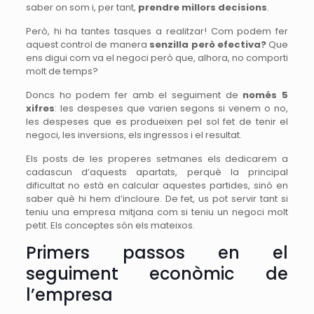
saber on som i, per tant,
prendre millors decisions
.
Però, hi ha tantes tasques a realitzar! Com podem fer
aquest control de manera
senzilla però efectiva?
Que
ens digui com va el negoci però que, alhora, no comporti
molt de temps?
Doncs ho podem fer amb el seguiment de
només 5
xifres
: les despeses que varien segons si venem o no,
les despeses que es produeixen pel sol fet de tenir el
negoci, les inversions, els ingressos i el resultat.
Els posts de les properes setmanes els dedicarem a
cadascun d’aquests apartats, perquè la principal
dificultat no està en calcular aquestes partides, sinó en
saber què hi hem d’incloure. De fet, us pot servir tant si
teniu una empresa mitjana com si teniu un negoci molt
petit. Els conceptes són els mateixos.
Primers passos en el
seguiment econòmic de
l’empresa