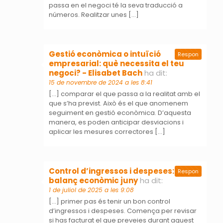
passa en el negoci té la seva traducció a
números. Realitzar unes […]
Gestió econòmica o intuïció
Respon
empresarial: què necessita el teu
negoci? - Elisabet Bach
ha dit:
15 de novembre de 2024 a les 8:41
[…] comparar el que passa a la realitat amb el
que s’ha previst. Això és el que anomenem
seguiment en gestió econòmica. D’aquesta
manera, es poden anticipar desviacions i
aplicar les mesures correctores […]
Control d’ingressos i despeses:
Respon
balanç econòmic juny
ha dit:
1 de juliol de 2025 a les 9:08
[…] primer pas és tenir un bon control
d’ingressos i despeses. Comença per revisar
si has facturat el que preveies durant aquest