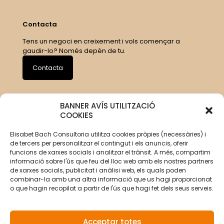
Contacta
Tens un negoci en creixement i vols començar a
gaudir-lo? Només depèn de tu.
Contacta
BANNER AVÍS UTILITZACIÓ
COOKIES
Elisabet Bach Consultoria utilitza cookies pròpies (necessàries) i
de tercers per personalitzar el contingut i els anuncis, oferir
funcions de xarxes socials i analitzar el trànsit. A més, compartim
informació sobre l'ús que feu del lloc web amb els nostres partners
de xarxes socials, publicitat i anàlisi web, els quals poden
combinar-la amb una altra informació que us hagi proporcionat
o que hagin recopilat a partir de l'ús que hagi fet dels seus serveis.
Acceptar totes