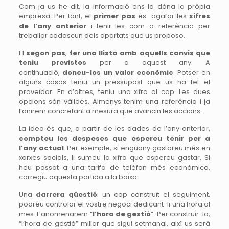
Com ja us he dit, la informació ens la dóna la pròpia
empresa. Per tant, el
primer pas
és agafar les
xifres
de l’any anterior
i tenir-les com a referència per
treballar cadascun dels apartats que us proposo.
El
segon pas
,
fer una llista amb aquells canvis que
teniu previstos
per a aquest any. A
continuació,
doneu-los un valor econòmic
. Potser en
alguns casos teniu un pressupost que us ha fet el
proveïdor. En d’altres, teniu una xifra al cap. Les dues
opcions són vàlides. Almenys tenim una referència i ja
l’anirem concretant a mesura que avancin les accions.
La idea és que, a partir de les dades de l’any anterior,
compteu les despeses que espereu tenir per a
l’any actual
. Per exemple, si enguany gastareu més en
xarxes socials, li sumeu la xifra que espereu gastar. Si
heu passat a una tarifa de telèfon més econòmica,
corregiu aquesta partida a la baixa.
Una
darrera qüestió
: un cop construït el seguiment,
podreu controlar el vostre negoci dedicant-li una hora al
mes. L’anomenarem “
l’hora de gestió
”. Per construir-lo,
“l’hora de gestió” millor que sigui setmanal, així us serà