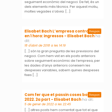
seguiment econòmic del negoci. De fet, és un
dels elements més tècnics. Per aquest motiu,
moltes vegades s’obvia. […]
Elisabet Bach L’empresa controlada
Respon
en 1 hora: ingressos - Elisabet Bach
ha
dit:
18 d'abril de 2018 a les 14:19
[…] són la gran pregunta de les previsions del
negoci. Com hem vist en els posts anteriors
sobre seguiment econòmic de l’empresa, per
les dades d’anys anteriors coneixem les
despeses variables, sabem quines despeses
fixes […]
Com fer que et passin coses bones el
Respon
2022. 2a part - Elisabet Bach
ha dit:
5 de gener de 2022 a les 22:45
[…] altres posts hem comentat que tot el que