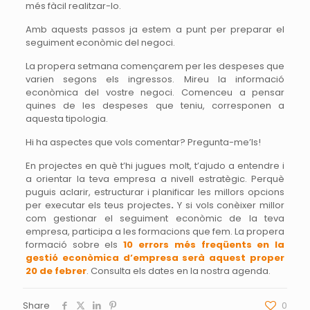
més fàcil realitzar-lo.
Amb aquests passos ja estem a punt per preparar el
seguiment econòmic del negoci.
La propera setmana començarem per les despeses que
varien segons els ingressos. Mireu la informació
econòmica del vostre negoci. Comenceu a pensar
quines de les despeses que teniu, corresponen a
aquesta tipologia.
Hi ha aspectes que vols comentar? Pregunta-me’ls!
En projectes en què t’hi jugues molt, t’ajudo a entendre i
a orientar la teva empresa a nivell estratègic. Perquè
puguis aclarir, estructurar i planificar les millors opcions
per executar els teus projectes
.
Y s
i vols conèixer millor
com gestionar el seguiment econòmic de la teva
empresa, participa a les formacions que fem. La propera
formació sobre els
10 errors més freqüents en la
gestió econòmica d’empresa serà aquest proper
20 de febrer
. Consulta els dates en la nostra agenda.
Share
0