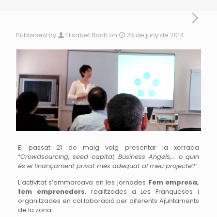
Published by
Elisabet Bach
on
25 de juny de 2014
El passat 21 de maig vaig presentar la xerrada
“
Crowdsourcing, seed capital, Business Angels,… o quin
és el finançament privat més adequat al meu projecte?
”.
L’activitat s’emmarcava en les jornades
Fem empresa,
fem emprenedors
, realitzades a Les Franqueses i
organitzades en col·laboració per diferents Ajuntaments
de la zona.