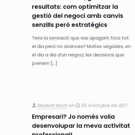
resultats: com optimitzar la
gestió del negoci amb canvis
senzills però estratègics
Tens la sensació que vas apagant focs tot
el dia però no avances? Moltes vegades, en
el dia a dia d’un negoci, les decisions que
prenem
[…]
Elisabet Bach
on
25 d'octubre de 2017
Empresari? Jo només volia
desenvolupar la meva activitat
professional!