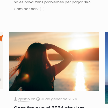
no és nova: tens problemes per pagar l’IVA.
Com pot ser?
[…]
gestio
on
31 de gener de 2024
Com fer que el 2024 sigui un