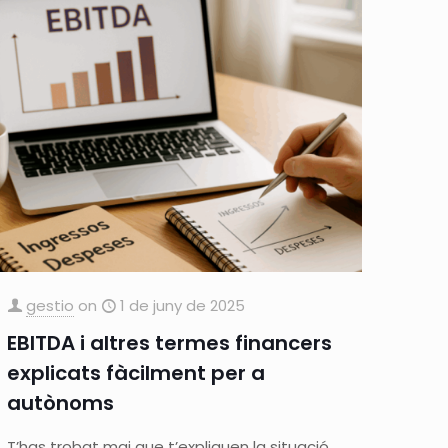
gestio
on
1 de juny de 2025
EBITDA i altres termes financers
explicats fàcilment per a
autònoms
T’has trobat mai que t’expliquen la situació