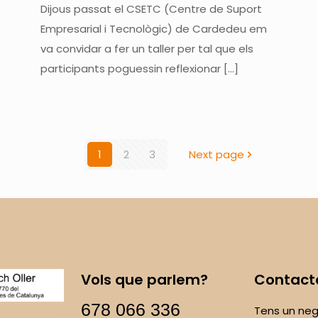
Dijous passat el CSETC (Centre de Suport
Empresarial i Tecnològic) de Cardedeu em
va convidar a fer un taller per tal que els
participants poguessin reflexionar
[…]
1
2
3
Next page
Vols que parlem?
Contact
678 066 336
Tens un neg