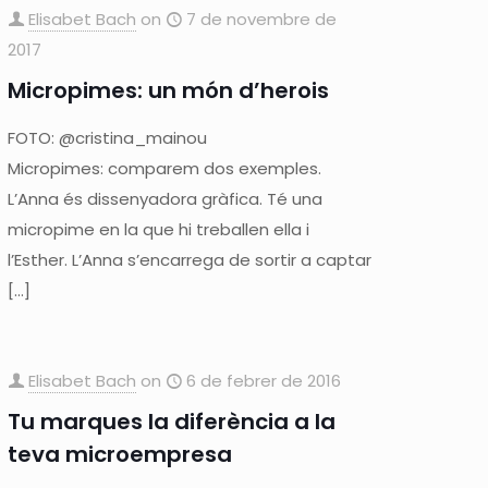
Elisabet Bach
on
7 de novembre de
2017
Micropimes: un món d’herois
FOTO: @cristina_mainou
Micropimes: comparem dos exemples.
L’Anna és dissenyadora gràfica. Té una
micropime en la que hi treballen ella i
l’Esther. L’Anna s’encarrega de sortir a captar
[…]
Elisabet Bach
on
6 de febrer de 2016
Tu marques la diferència a la
teva microempresa