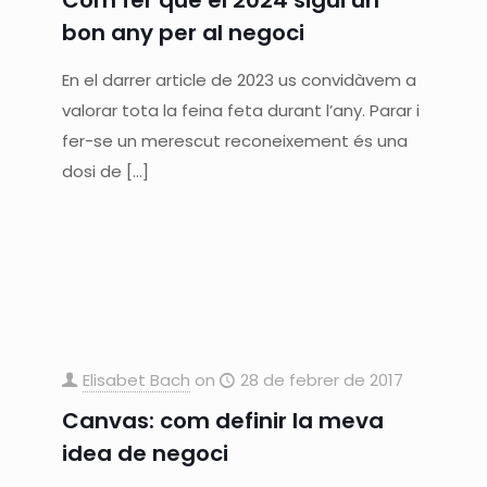
bon any per al negoci
En el darrer article de 2023 us convidàvem a
valorar tota la feina feta durant l’any. Parar i
fer-se un merescut reconeixement és una
dosi de
[…]
Elisabet Bach
on
28 de febrer de 2017
Canvas: com definir la meva
idea de negoci