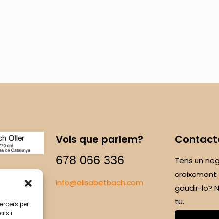
Vols que parlem?
Contact
678 066 336
Tens un neg
creixement 
info@elisabetbach.com
gaudir-lo?
tu.
tercers per
als i