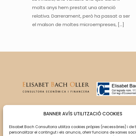
molts anys hem prestat una atenció
relativa. Darrerament, però ha passat a ser
el malson de moltes microempreses,
[…]
T’acompanyem en la gestió
BANNER AVÍS UTILITZACIÓ COOKIES
del creixement de la teva
empresa perquè aquesta
Elisabet Bach Consultoria utilitza cookies pròpies (necessàries) i de 
personalitzar el contingut i els anuncis, oferir funcions de xarxes soci
assoleixi els seus objectius.