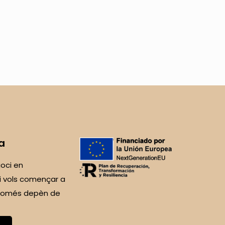
a
oci en
i vols començar a
 Només depèn de