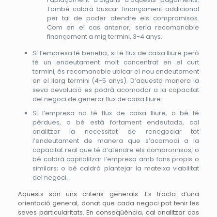
També caldrà buscar finançament addicional
per tal de poder atendre els compromisos.
Com en el cas anterior, seria recomanable
finançament a mig termini, 3-4 anys.
Si l’empresa té benefici, si té flux de caixa lliure però
té un endeutament molt concentrat en el curt
termini, és recomanable ubicar el nou endeutament
en el llarg termini (4-5 anys). D’aquesta manera la
seva devolució es podrà acomodar a la capacitat
del negoci de generar flux de caixa lliure.
Si l’empresa no té flux de caixa lliure, o bé té
pèrdues, o bé està fortament endeutada, cal
analitzar la necessitat de renegociar tot
l’endeutament de manera que s’acomodi a la
capacitat real que té d’atendre els compromisos; o
bé caldrà capitalitzar l’empresa amb fons propis o
similars; o bé caldrà plantejar la mateixa viabilitat
del negoci.
Aquests són uns criteris generals. Es tracta d’una
orientació general, donat que cada negoci pot tenir les
seves particularitats. En conseqüència, cal analitzar cas