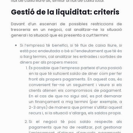
flux de caixa lliure alt, similar al flux de caixa total.
Gestió de la liquiditat: criteris
Davant d’un escenari de possibles restriccions de
tresoreria en un negoci, cal analitzar-ne la situació
general i la situació que es presenta a curt termini:
Si l’empresa té benefici, si té flux de caixa lliure, si
està poc endeutada o bé si l’endeutament que té és
a llarg termini, cal analitzar les entrades i sortides de
diners per als propers mesos:
És possible que l’empresa parteixi d’una posició
en la que té suficient saldo de diner com per fer
front als propers pagaments. En aquest cas, és
convenient fer-ne un seguiment i veure si els
clients atenen els compromisos de pagament.
En el cas de que no sigui així, es pot demanar
un finançament a mig termini (per exemple, a
2-3 anys) de manera que primer s’utilitzi aquest
recurs i, si la situació s’allarga, els saldos propis.
Si el negoci té poc saldo respecte als
pagaments que ha de realitzar, pot gestionar
l’aplaçament d’alguns d’aquests pagaments.