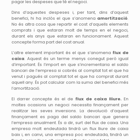
pagar les despeses que té el negoci.
Dins d’aquestes despeses i, per tant, dins d’aquest
benefici, hi ha inclòs el que s’anomena
amortització
.
No és altra cosa que repartir el cost d’aquells elements
comprats i que estaran molt de temps en el negoci,
durant els anys que estaran en funcionament. Aquest
concepte forma part del cost anual.
L’altre element important és el que s’anomena
flux de
caixa
. Aquest és un terme menys conegut però igual
d’important. És l’import en que s’incrementaria el saldo
bancari de l’empresa si cobrés al comptat tot el que ha
venut i pagués al comptat tot el que ha comprat durant
aquell any. És pot calcular com la suma del benefici més
l’amortització.
El darrer concepte és el de
flux de caixa lliure.
En
moltes ocasions un negoci necessita finançament per
realitzar les seves inversions. La devolució d’aquest
finançament es paga del saldo bancari que genera
l’empresa anualment. És a dir, surt del flux de caixa. Una
empresa molt endeutada tindrà un flux lliure de caixa
baix i, en canvi, una empresa poc endeutada, tindrà un