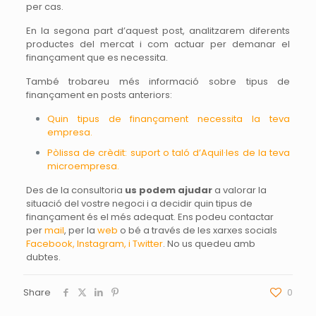
per cas.
En la segona part d’aquest post, analitzarem diferents
productes del mercat i com actuar per demanar el
finançament que es necessita.
També trobareu més informació sobre tipus de
finançament en posts anteriors:
Quin tipus de finançament necessita la teva
empresa.
Pòlissa de crèdit: suport o taló d’Aquil·les de la teva
microempresa.
Des de la consultoria
us podem ajudar
a valorar la
situació del vostre negoci i a decidir quin tipus de
finançament és el més adequat. Ens podeu contactar
per
mail
, per la
web
o bé a través de les xarxes socials
Facebook
,
Instagram
, i
Twitter
. No us quedeu amb
dubtes.
Share
0