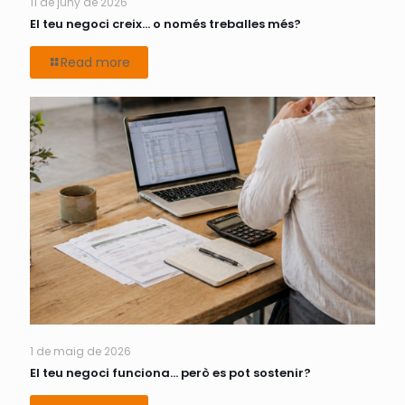
11 de juny de 2026
El teu negoci creix… o només treballes més?
Read more
1 de maig de 2026
El teu negoci funciona… però es pot sostenir?