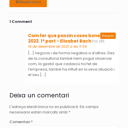
Read more
1 Comment
Com fer que passin coses bones el
Respon
2022. 1ª part - Elisabet Bach
ha dit:
19 de desembre de 2021 a les 11:59
[…] negocis i de forma negativa a d’altres. Des
de la consultoria també hem pogut observar
com, la gestió que cadascú ha fet de
l’empresa, també ha influït en la seva situació i
el seu […]
Deixa un comentari
L'adreça electrònica no es publicarà.
Els camps
necessaris estan marcats amb
*
Comentari
*