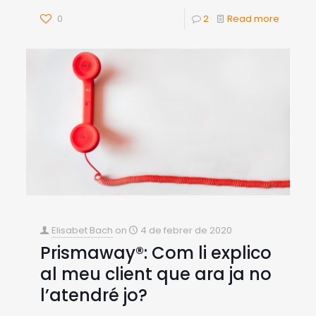
0
2
Read more
Elisabet Bach
on
4 de febrer de 2020
Prismaway®: Com li explico
al meu client que ara ja no
l’atendré jo?