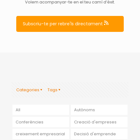
Volem acompanyar-te en el teu camí d’èxit.
Subscriu-te per rebre'ls directament
Categories
Tags
All
Autònoms
Conferències
Creació d'empreses
creixement empresarial
Decisió d'emprende