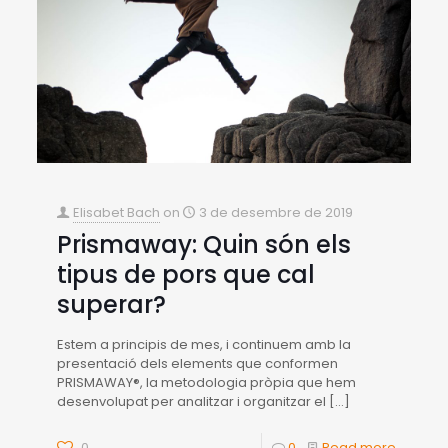
Elisabet Bach
on
3 de desembre de 2019
Prismaway: Quin són els
tipus de pors que cal
superar?
Estem a principis de mes, i continuem amb la
presentació dels elements que conformen
PRISMAWAY®, la metodologia pròpia que hem
desenvolupat per analitzar i organitzar el
[…]
0
0
Read more