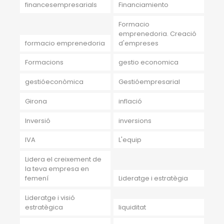
financesempresarials
Financiamiento
Formacio
emprenedoria. Creació
formacio emprenedoria
d'empreses
Formacions
gestio economica
gestióeconòmica
Gestióempresarial
Girona
inflació
Inversió
inversions
IVA
L'equip
Lidera el creixement de
la teva empresa en
femení
Lideratge i estratègia
Lideratge i visió
estratègica
liquiditat