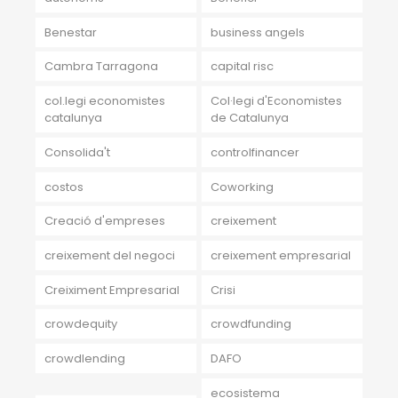
Benestar
business angels
Cambra Tarragona
capital risc
col.legi economistes
Col·legi d'Economistes
catalunya
de Catalunya
Consolida't
controlfinancer
costos
Coworking
Creació d'empreses
creixement
creixement del negoci
creixement empresarial
Creiximent Empresarial
Crisi
crowdequity
crowdfunding
crowdlending
DAFO
ecosistema