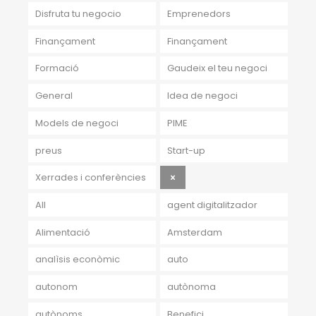
Disfruta tu negocio
Emprenedors
Finançament
Finançament
Formació
Gaudeix el teu negoci
General
Idea de negoci
Models de negoci
PIME
preus
Start-up
Xerrades i conferències
All
agent digitalitzador
Alimentació
Amsterdam
analìsis econòmic
auto
autonom
autònoma
autònoms
Benefici