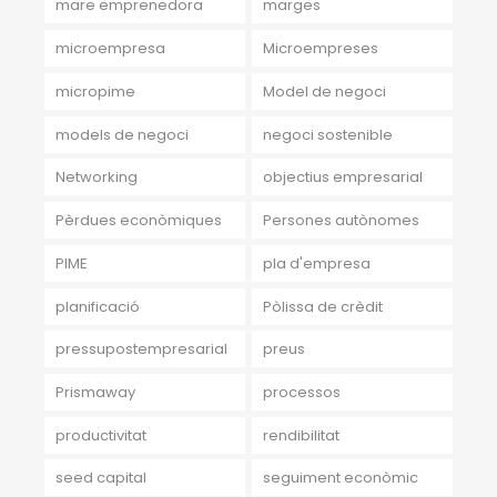
mare emprenedora
marges
microempresa
Microempreses
micropime
Model de negoci
models de negoci
negoci sostenible
Networking
objectius empresarial
Pèrdues econòmiques
Persones autònomes
PIME
pla d'empresa
planificació
Pòlissa de crèdit
pressupostempresarial
preus
Prismaway
processos
productivitat
rendibilitat
seed capital
seguiment econòmic