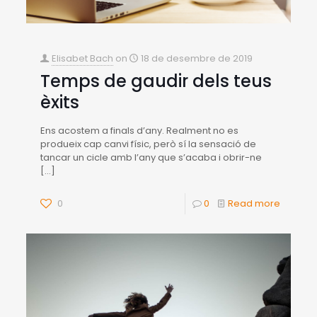
Elisabet Bach
on
18 de desembre de 2019
Temps de gaudir dels teus
èxits
Ens acostem a finals d’any. Realment no es
produeix cap canvi físic, però sí la sensació de
tancar un cicle amb l’any que s’acaba i obrir-ne
[…]
0
0
Read more