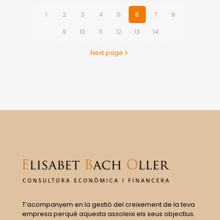
1
2
3
4
5
6
7
8
9
10
11
12
13
14
Next page
T’acompanyem en la gestió del creixement de la teva
empresa perquè aquesta assoleixi els seus objectius.