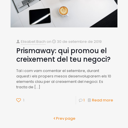
Elisabet Bach
on
30 de setembre de 2019
Prismaway: qui promou el
creixement del teu negoci?
Tal i com vam comentar el setembre, durant
aquest i els propers mesos desenvoluparem els 10
elements clau per al creixement del negoci. Es
tracta de
[…]
1
1
Read more
Prev page