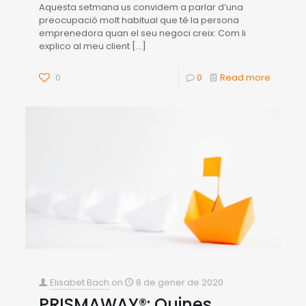
Aquesta setmana us convidem a parlar d’una
preocupació molt habitual que té la persona
emprenedora quan el seu negoci creix: Com li
explico al meu client
[…]
0
0
Read more
Elisabet Bach
on
8 de gener de 2020
PRISMAWAY®: Quines