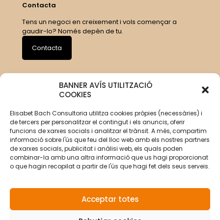
Contacta
Tens un negoci en creixement i vols començar a
gaudir-lo? Només depèn de tu.
Contacta
BANNER AVÍS UTILITZACIÓ
COOKIES
Elisabet Bach Consultoria utilitza cookies pròpies (necessàries) i
de tercers per personalitzar el contingut i els anuncis, oferir
funcions de xarxes socials i analitzar el trànsit. A més, compartim
informació sobre l'ús que feu del lloc web amb els nostres partners
de xarxes socials, publicitat i anàlisi web, els quals poden
combinar-la amb una altra informació que us hagi proporcionat
o que hagin recopilat a partir de l'ús que hagi fet dels seus serveis.
Acceptar totes